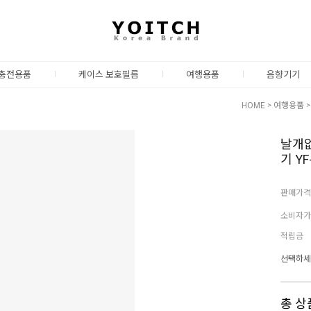
충전용품
케이스 보호필름
여행용품
음향기기
HOME
>
여행용품
날개없
기 YF
판매가격
소비자가
적립금
선택하세
총 상