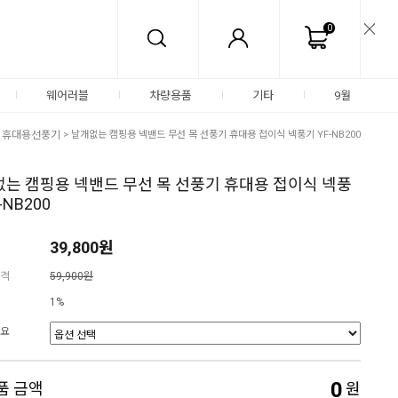
0
웨어러블
차량용품
기타
9월
>
휴대용선풍기
> 날개없는 캠핑용 넥밴드 무선 목 선풍기 휴대용 접이식 넥풍기 YF-NB200
는 캠핑용 넥밴드 무선 목 선풍기 휴대용 접이식 넥풍
-NB200
39,800원
격
59,900원
1%
요
0
품 금액
원