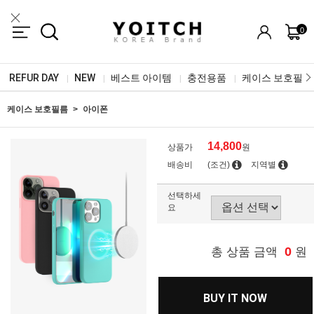
0
REFUR DAY
NEW
베스트 아이템
충전용품
케이스 보호필름
|
|
|
|
케이스 보호필름
아이폰
14,800
상품가
원
배송비
(조건)
지역별
선택하세
요
0
총 상품 금액
원
BUY IT NOW