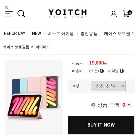
0
REFUR DAY
NEW
베스트 아이템
충전용품
케이스 보호필름
|
|
|
|
케이스 보호필름
아이패드
19,800
상품가
원
배송비
(조건)
지역별
색상
0
총 상품 금액
원
BUY IT NOW