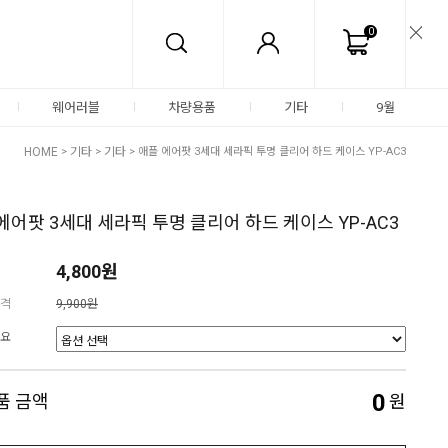
0
웨어러블
차량용품
기타
9월
HOME
>
기타
>
기타
> 애플 에어팟 3세대 세라픽 투명 클리어 하드 케이스 YP-AC3
에어팟 3세대 세라픽 투명 클리어 하드 케이스 YP-AC3
4,800원
격
9,900원
요
0
품 금액
원