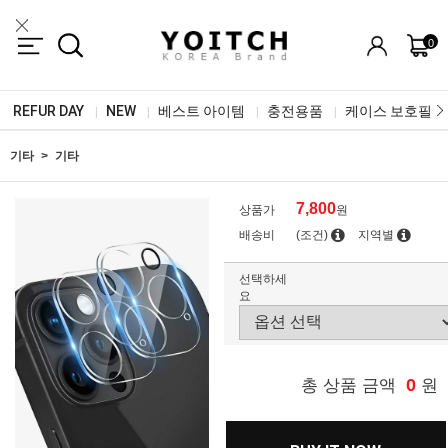
0
REFUR DAY
NEW
베스트 아이템
충전용품
케이스 보호필름
|
|
|
|
기타
기타
7,800
상품가
원
배송비
(조건)
지역별
선택하세
요
0
총 상품 금액
원