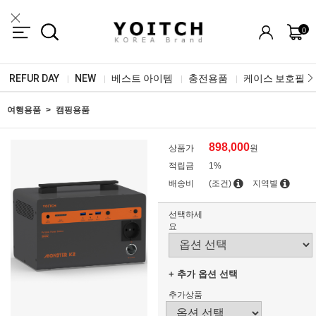
0
REFUR DAY
NEW
베스트 아이템
충전용품
케이스 보호필름
|
|
|
|
여행용품
캠핑용품
898,000
상품가
원
적립금
1%
배송비
(조건)
지역별
선택하세
요
+ 추가 옵션 선택
추가상품