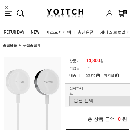
0
REFUR DAY
NEW
베스트 아이템
충전용품
케이스 보호필름
|
|
|
|
충전용품
무선충전기
14,800
상품가
원
적립금
1%
배송비
(조건)
지역별
선택하세
요
0
총 상품 금액
원