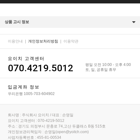
상품 고시 정보
이용안내
|
개인정보처리방침
|
이용약관
요이치 고객센터
070.4219.5012
평일 오전 10:00 - 오후 4:00
토, 일, 공휴일 휴무
입금계좌 정보
우리은행 1005-703-604902
회사명 : 주식회사 요이치 / 대표 : 손영일
요이치 고객센터 : 070-4219-5012
주소 : 경기도 의정부시 문충로 74,고산 듀클래스 B동 515호
개인정보관리책임자 : 손영일(open@yoitch.com)
사업자등록번호 : 455-81-00534