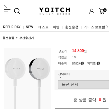
0
REFUR DAY
NEW
베스트 아이템
충전용품
케이스 보호필름
|
|
|
|
충전용품
무선충전기
14,800
상품가
원
적립금
1%
배송비
(조건)
지역별
선택하세
요
0
총 상품 금액
원