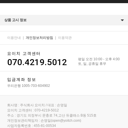
상품 고시 정보
이용안내
|
개인정보처리방침
|
이용약관
요이치 고객센터
070.4219.5012
평일 오전 10:00 - 오후 4:00
토, 일, 공휴일 휴무
입금계좌 정보
우리은행 1005-703-604902
회사명 : 주식회사 요이치 / 대표 : 손영일
요이치 고객센터 : 070-4219-5012
주소 : 경기도 의정부시 문충로 74,고산 듀클래스 B동 515호
개인정보관리책임자 : 손영일(open@yoitch.com)
사업자등록번호 : 455-81-00534