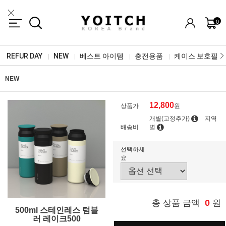
0
REFUR DAY
NEW
베스트 아이템
충전용품
케이스 보호필름
|
|
|
|
NEW
12,800
상품가
원
개별(고정추가)
지역
배송비
별
선택하세
요
0
총 상품 금액
원
500ml 스테인레스 텀블
러 레이크500