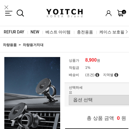
0
REFUR DAY
NEW
베스트 아이템
충전용품
케이스 보호필름
|
|
|
|
차량용품
차량용거치대
8,900
상품가
원
적립금
1%
배송비
(조건)
지역별
선택하세
요
0
총 상품 금액
원