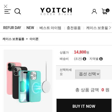
0
REFUR DAY
NEW
베스트 아이템
충전용품
케이스 보호필름
|
|
|
|
케이스 보호필름
아이폰
14,800
상품가
원
배송비
(조건)
지역별
선택하세
요
0
총 상품 금액
원
BUY IT NOW