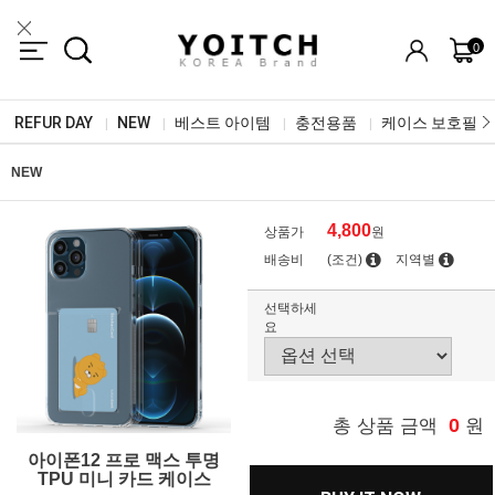
0
REFUR DAY
NEW
베스트 아이템
충전용품
케이스 보호필름
|
|
|
|
NEW
4,800
상품가
원
배송비
(조건)
지역별
선택하세
요
0
총 상품 금액
원
아이폰12 프로 맥스 투명
TPU 미니 카드 케이스