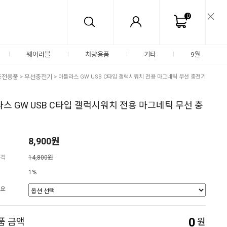
0
웨어러블
차량용품
기타
9월
충전용품
>
무선충전기
> 아틀라스 GW USB C타입 갤럭시워치 전용 마그네틱 무선 충전기
스 GW USB C타입 갤럭시워치 전용 마그네틱 무선 충
8,900원
격
14,800원
1%
요
0
품 금액
원