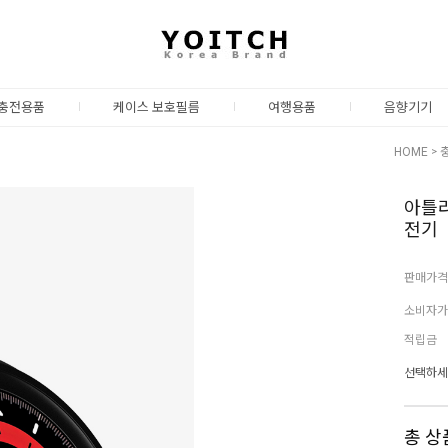
충전용품
케이스 보호필름
여행용품
음향기기
HOME
>
아틀라
전기
판매가격
소비자가
적립금
선택하세
총 상