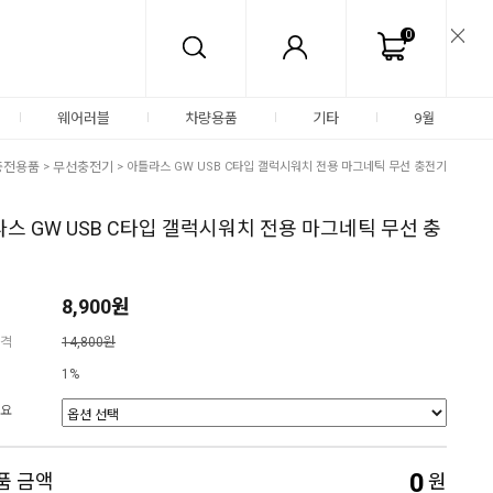
0
웨어러블
차량용품
기타
9월
충전용품
>
무선충전기
> 아틀라스 GW USB C타입 갤럭시워치 전용 마그네틱 무선 충전기
스 GW USB C타입 갤럭시워치 전용 마그네틱 무선 충
8,900원
격
14,800원
1%
요
0
품 금액
원