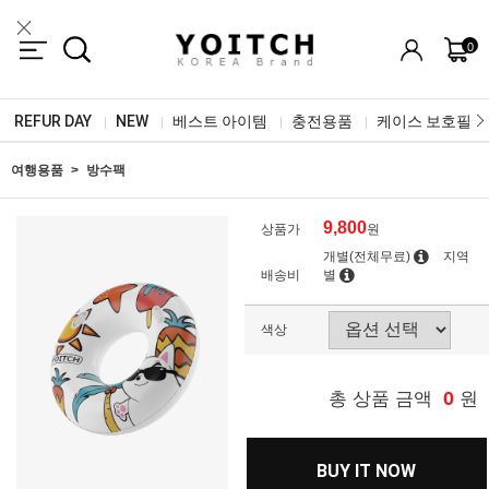
0
REFUR DAY
NEW
베스트 아이템
충전용품
케이스 보호필름
|
|
|
|
여행용품
방수팩
9,800
상품가
원
개별(전체무료)
지역
배송비
별
색상
0
총 상품 금액
원
BUY IT NOW