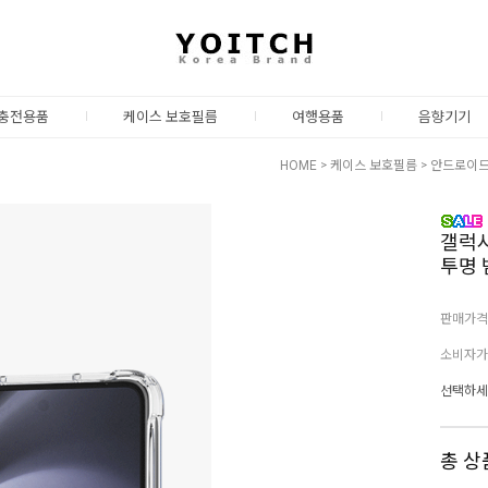
충전용품
케이스 보호필름
여행용품
음향기기
HOME
>
케이스 보호필름
>
안드로이
갤럭시
투명 
판매가격
소비자가
선택하세
총 상