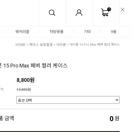
0
웨어러블
차량용품
기타
9월
HOME
>
케이스 보호필름
>
아이폰
> 아이폰 15 Pro Max 페버 컬러 케이스
 15 Pro Max 페버 컬러 케이스
8,800원
격
13,800원
0
품 금액
원