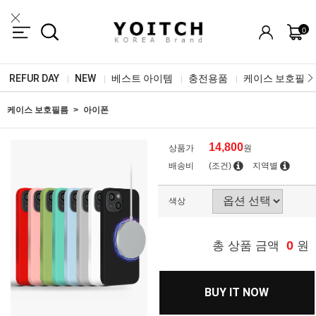
0
REFUR DAY
NEW
베스트 아이템
충전용품
케이스 보호필름
|
|
|
|
케이스 보호필름
아이폰
14,800
상품가
원
배송비
(조건)
지역별
색상
0
총 상품 금액
원
BUY IT NOW