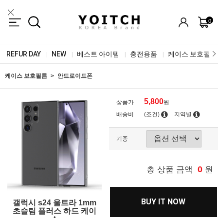
0
REFUR DAY
NEW
베스트 아이템
충전용품
케이스 보호필름
|
|
|
|
케이스 보호필름
안드로이드폰
5,800
상품가
원
배송비
(조건)
지역별
기종
0
총 상품 금액
원
BUY IT NOW
갤럭시 s24 울트라 1mm
초슬림 플러스 하드 케이