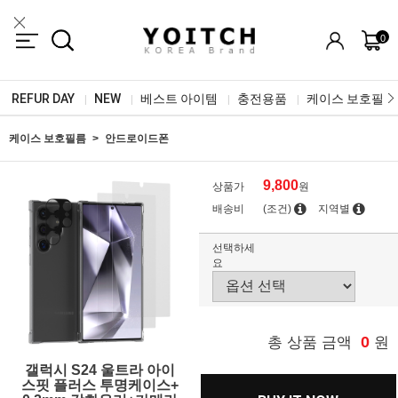
0
REFUR DAY
NEW
베스트 아이템
충전용품
케이스 보호필름
|
|
|
|
케이스 보호필름
안드로이드폰
9,800
상품가
원
배송비
(조건)
지역별
선택하세
요
0
총 상품 금액
원
갤럭시 S24 울트라 아이
스핏 플러스 투명케이스+