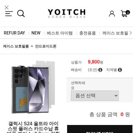
0
REFUR DAY
NEW
베스트 아이템
충전용품
케이스 보호필름
|
|
|
|
케이스 보호필름
안드로이드폰
9,800
상품가
원
배송비
(조건)
지역별
선택하세
요
0
총 상품 금액
원
갤럭시 S24 울트라 아이
스핏 플러스 카드수납 휴