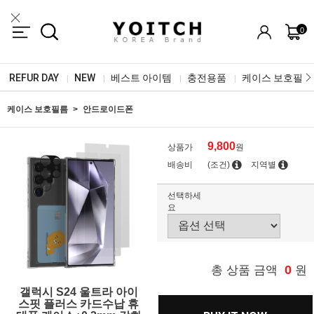
0
REFUR DAY
NEW
베스트 아이템
충전용품
케이스 보호필름
|
|
|
|
케이스 보호필름
안드로이드폰
9,800
상품가
원
배송비
(조건)
지역별
선택하세
요
0
총 상품 금액
원
갤럭시 S24 울트라 아이
스핏 플러스 카드수납 휴