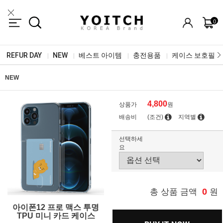
0
REFUR DAY
NEW
베스트 아이템
충전용품
케이스 보호필름
|
|
|
|
NEW
4,800
상품가
원
배송비
(조건)
지역별
선택하세
요
0
총 상품 금액
원
아이폰12 프로 맥스 투명
TPU 미니 카드 케이스