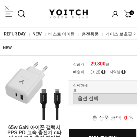
0
REFUR DAY
NEW
베스트 아이템
충전용품
케이스 보호필름
|
|
|
|
NEW
29,800
상품가
원
배송비
(조건)
지역별
선택하세
요
0
총 상품 금액
원
65w GaN 아이폰 갤럭시
PPS PD 고속 충전기 c타