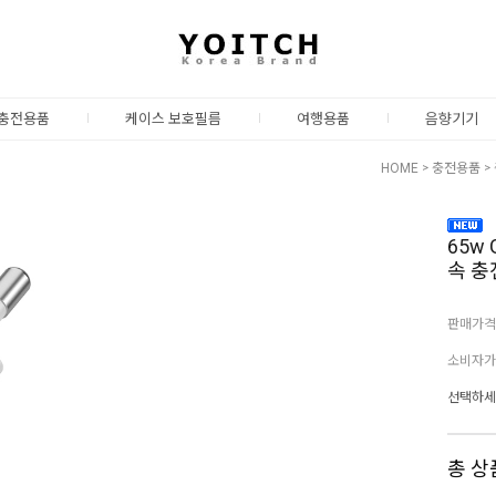
충전용품
케이스 보호필름
여행용품
음향기기
HOME
>
충전용품
>
65w
속 충
판매가격
소비자가
선택하세
총 상