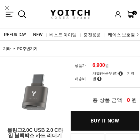
0
REFUR DAY
NEW
베스트 아이템
충전용품
케이스 보호필름
|
|
|
|
기타
PC주변기기
6,900
상품가
원
개별(단품무료)
지역
배송비
별
0
총 상품 금액
원
BUY IT NOW
블링크2.0C USB 2.0 C타
입 블랙박스 카드 리더기