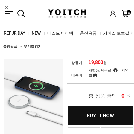
0
REFUR DAY
NEW
베스트 아이템
충전용품
케이스 보호필름
|
|
|
|
충전용품
무선충전기
19,800
상품가
원
개별(전체무료)
지역
배송비
별
0
총 상품 금액
원
BUY IT NOW