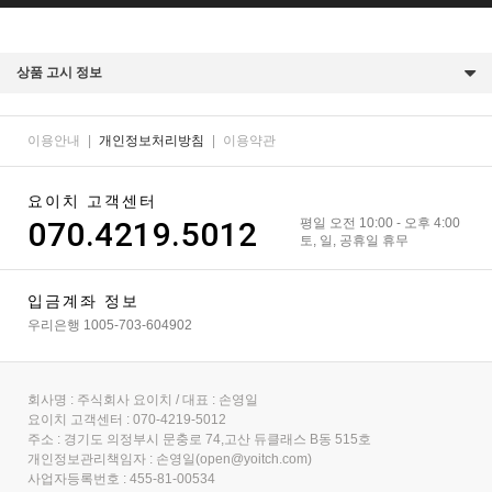
상품 고시 정보
이용안내
|
개인정보처리방침
|
이용약관
요이치 고객센터
070.4219.5012
평일 오전 10:00 - 오후 4:00
토, 일, 공휴일 휴무
입금계좌 정보
우리은행 1005-703-604902
회사명 : 주식회사 요이치 / 대표 : 손영일
요이치 고객센터 : 070-4219-5012
주소 : 경기도 의정부시 문충로 74,고산 듀클래스 B동 515호
개인정보관리책임자 : 손영일(open@yoitch.com)
사업자등록번호 : 455-81-00534