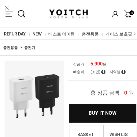
0
REFUR DAY
NEW
베스트 아이템
충전용품
케이스 보호필름
|
|
|
|
충전용품
충전기
5,900
상품가
원
배송비
(조건)
지역별
0
총 상품 금액
원
BUY IT NOW
BASKET
WISH LIST