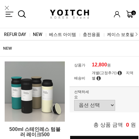
0
REFUR DAY
NEW
베스트 아이템
충전용품
케이스 보호필름
|
|
|
|
NEW
12,800
상품가
원
개별(고정추가)
지역
배송비
별
선택하세
요
0
총 상품 금액
원
500ml 스테인레스 텀블
러 레이크500