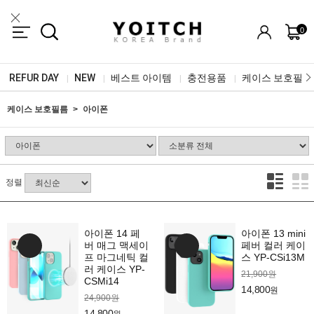
0
REFUR DAY
NEW
베스트 아이템
충전용품
케이스 보호필름
|
|
|
|
케이스 보호필름
아이폰
정렬
아이폰 14 페
아이폰 13 mini
버 매그 맥세이
페버 컬러 케이
프 마그네틱 컬
스 YP-CSi13M
러 케이스 YP-
21,900원
CSMi14
14,800
원
24,900원
14,800