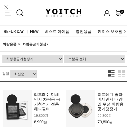
0
REFUR DAY
NEW
베스트 아이템
충전용품
케이스 보호필름
|
|
|
|
차량용품
차량용공기청정기
정렬
리프레쉬 미세
리프레쉬 솔라
먼지 차량용 공
미세먼지 태양
기청정기 전용
열 무선 차량용
헤파필터
공기청정기
19,800원
99,800원
8,900
79,800
원
원