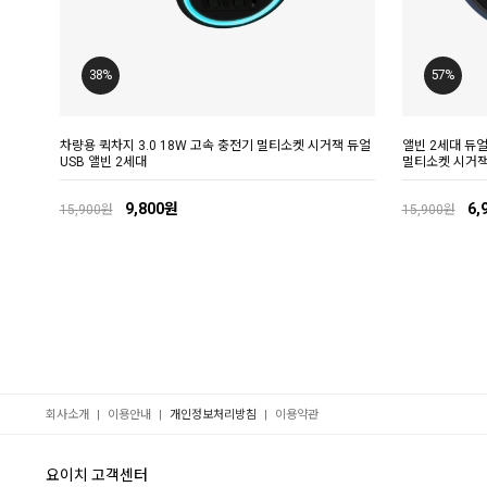
38%
57%
차량용 퀵차지 3.0 18W 고속 충전기 멀티소켓 시거잭 듀얼
앨빈 2세대 듀얼
USB 앨빈 2세대
멀티소켓 시거
9,800원
6,
15,900원
15,900원
|
|
|
회사소개
이용안내
개인정보처리방침
이용약관
요이치 고객센터