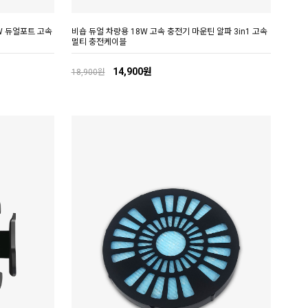
6W 듀얼포트 고속
비숍 듀얼 차량용 18W 고속 충전기 마운틴 알파 3in1 고속
멀티 충전케이블
14,900원
18,900원