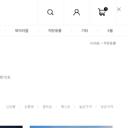
0
웨어러블
차량용품
기타
9월
HOME
>
차량용품
기(4)
신상품
상품명
클릭순
베스트
높은가격
낮은가격