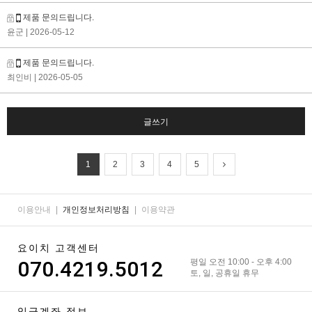
제품 문의드립니다.
윤군
| 2026-05-12
제품 문의드립니다.
최인비
| 2026-05-05
글쓰기
1
2
3
4
5
이용안내
|
개인정보처리방침
|
이용약관
요이치 고객센터
070.4219.5012
평일 오전 10:00 - 오후 4:00
토, 일, 공휴일 휴무
입금계좌 정보