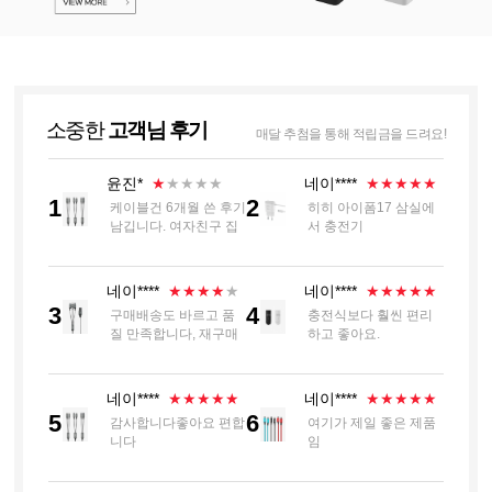
소중한
고객님 후기
매달 추첨을 통해 적립금을 드려요!
윤진*
네이****
★
★★★★
★★★★★
1
2
케이블건 6개월 쓴 후기
히히 아이폼17 삼실에
남깁니다. 여자친구 집
서 충전기
에 놀러왔을 때 같이 충
전하려고 샀는데 같이
충전하니까 O케이블에
네이****
네이****
★★★★
★
★★★★★
꽂은 휴대폰이 충전 됐
3
4
구매배송도 바르고 품
충전식보다 훨씬 편리
다 안됐다 반복함... 충
질 만족합니다, 재구매
하고 좋아요.
전 끊어질때마다 휴대
할 예정입니다
폰 화면 켜지고 진동 울
리고 매우 불편했음...
이제는 번개표시 충전
네이****
네이****
★★★★★
★★★★★
기에 휴대폰 하나만 꽂
5
6
감사합니다좋아요 편합
여기가 제일 좋은 제품
아놓고 조금만 움직여
니다
임
도 됐다안됐다함.. 충전
하면서 휴대폰을 못함.