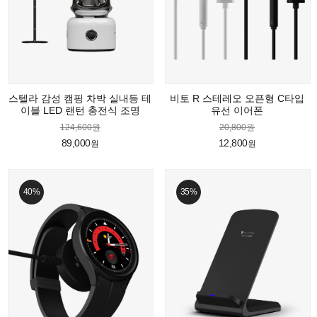
스텔라 감성 캠핑 차박 실내등 테
비토 R 스테레오 오픈형 C타입
이블 LED 랜턴 충전식 조명
유선 이어폰
124,600원
20,800원
89,000
12,800
원
원
40%
35%