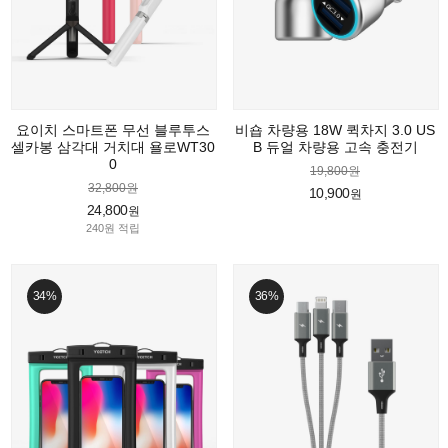
요이치 스마트폰 무선 블루투스
비숍 차량용 18W 퀵차지 3.0 US
셀카봉 삼각대 거치대 욜로WT30
B 듀얼 차량용 고속 충전기
0
19,800원
32,800원
10,900
원
24,800
원
240원 적립
34%
36%