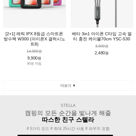
[2+1] 레릭 IPX 8등급 스마트폰
베타 3in1 아이폰 C타입 고속 멀
방수팩 W300 (아이폰X 갤럭시노
티 충전 케이블70cm YSC-530
트8)
3,900원
14,900원
2,480
원
9,900
원
90원 적립
더보기 ▼
STELLA
캠핑의 모든 순간을 빛나게 해줄
따스한 친구 스텔라
# 5가지 모드 # 최대 25시간 사용 # 파우치 포함