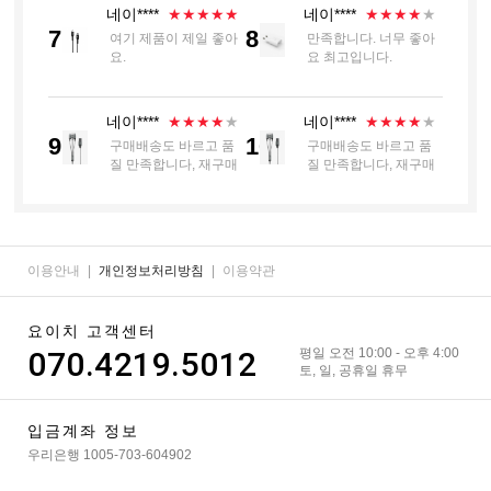
네이****
네이****
★★★★★
★★★★
★
7
8
여기 제품이 제일 좋아
만족합니다. 너무 좋아
요.
요 최고입니다.
네이****
네이****
★★★★
★
★★★★
★
9
10
구매배송도 바르고 품
구매배송도 바르고 품
질 만족합니다, 재구매
질 만족합니다, 재구매
할 예정입니다
할 예정입니다
이용안내
|
개인정보처리방침
|
이용약관
요이치 고객센터
070.4219.5012
평일 오전 10:00 - 오후 4:00
토, 일, 공휴일 휴무
입금계좌 정보
우리은행 1005-703-604902