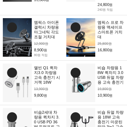
원
24,800
원
240원 적립
엠픽스 아이폰
엠픽스 프로 차
갤럭시 차량용
량용 맥세이프
마그네틱 각도
스마트폰 거치
조절 거치대
대
12,900원
25,800원
8,900
16,800
원
원
80원 적립
앨빈 Q1 퀵차
비숍 차량용 1
지3.0 차량용
8W 퀵차지 3.0
고속 충전기 시
USB 듀얼 차량
거잭 18W
용 고속 충전기
13,900원
19,800원
9,800
10,900
원
원
비숍2세대 차
비숍 듀얼 차량
량용 퀵차지 3.
용 18W 고속
0 USB PD 36
충전기 마운틴
W 듀얼포트 고
알파 3in1 고속