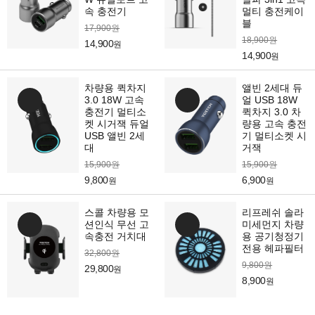
속 충전기
멀티 충전케이
블
17,900원
18,900원
14,900
원
14,900
원
차량용 퀵차지
앨빈 2세대 듀
3.0 18W 고속
얼 USB 18W
충전기 멀티소
퀵차지 3.0 차
켓 시거잭 듀얼
량용 고속 충전
USB 앨빈 2세
기 멀티소켓 시
대
거잭
15,900원
15,900원
9,800
6,900
원
원
스콜 차량용 모
리프레쉬 솔라
션인식 무선 고
미세먼지 차량
속충전 거치대
용 공기청정기
전용 헤파필터
32,800원
9,800원
29,800
원
8,900
원