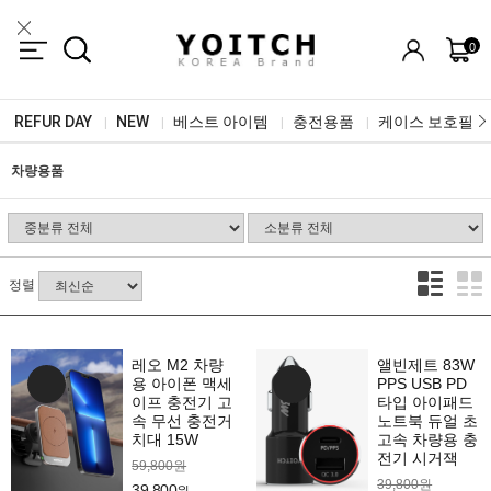
0
REFUR DAY
NEW
베스트 아이템
충전용품
케이스 보호필름
|
|
|
|
차량용품
정렬
레오 M2 차량
앨빈제트 83W
용 아이폰 맥세
PPS USB PD
이프 충전기 고
타입 아이패드
속 무선 충전거
노트북 듀얼 초
치대 15W
고속 차량용 충
전기 시거잭
59,800원
39,800원
39,800