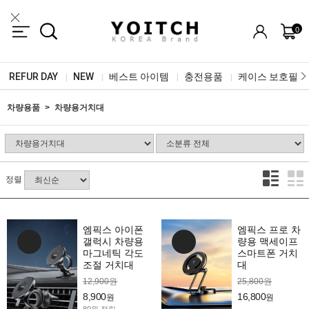
0
REFUR DAY
NEW
베스트 아이템
충전용품
케이스 보호필름
|
|
|
|
차량용품
차량용거치대
정렬
엠픽스 아이폰
엠픽스 프로 차
갤럭시 차량용
량용 맥세이프
마그네틱 각도
스마트폰 거치
조절 거치대
대
12,900원
25,800원
8,900
16,800
원
원