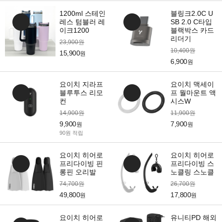
1200ml 스테인
블링크2.0C U
레스 텀블러 레
SB 2.0 C타입
이크1200
블랙박스 카드
리더기
23,900원
10,400원
15,900
원
6,900
원
요이치 지라프
요이치 맥세이
블루투스 리모
프 월마운트 액
컨
시스W
14,900원
11,900원
9,900
7,900
원
원
90원 적립
요이치 히어로
요이치 히어로
프리다이빙 핀
프리다이빙 스
롱핀 오리발
노클링 스노클
74,700원
26,700원
49,800
17,800
원
원
요이치 히어로
유니티PD 해외