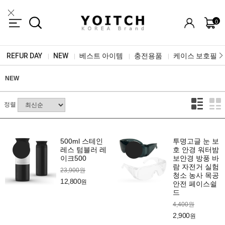
0
REFUR DAY
NEW
베스트 아이템
충전용품
케이스 보호필름
|
|
|
|
NEW
정렬
500ml 스테인
투명고글 눈 보
레스 텀블러 레
호 안경 워터밤
이크500
보안경 방풍 바
람 자전거 실험
23,900원
청소 농사 목공
12,800
원
안전 페이스쉴
드
4,400원
2,900
원