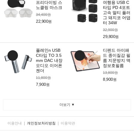
프리다이빙 스
여행용 USB C
노클링 마스크
타입 PD 4포트
고속 멀티 플러
34,400원
그 돼지코 어댑
22,900
원
터 34W
32,900원
29,800
원
플레인n USB
디펜드 아이패
C타입 TO 3.5
드 종이질감 필
mm DAC 내장
름 지문방지 액
오디오 이어폰
정보호필름
젠더
13,800원
11,800원
8,900
원
7,900
원
더보기 ▼
이용안내
|
개인정보처리방침
|
이용약관