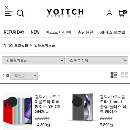
0
REFUR DAY
NEW
베스트 아이템
충전용품
케이스 보호필름
|
|
|
|
케이스 보호필름
안드로이드폰
정렬
갤럭시 노트 2
갤럭시 s24 울
0 울트라 페버
트라 1mm 초
케이스 YP-CS
슬림 플러스 하
GN20U
드 케이스
18,900원
9,800원
14,800
5,800
원
원