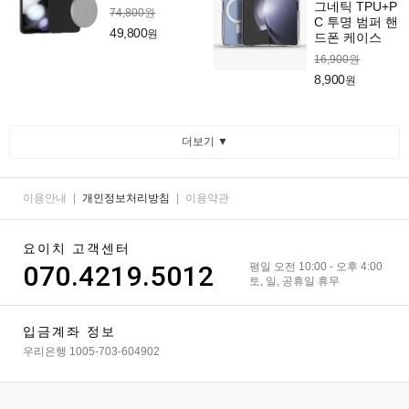
그네틱 TPU+P
74,800원
C 투명 범퍼 핸
49,800
원
드폰 케이스
16,900원
8,900
원
더보기 ▼
이용안내
|
개인정보처리방침
|
이용약관
요이치 고객센터
070.4219.5012
평일 오전 10:00 - 오후 4:00
토, 일, 공휴일 휴무
입금계좌 정보
우리은행 1005-703-604902