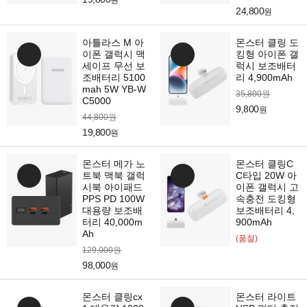
원
24,800
원
아틀라스 M 아
몬스터 클링 도
이폰 갤럭시 맥
킹형 아이폰 갤
세이프 무선 보
럭시 보조배터
조배터리 5100
리 4,900mAh
mah 5W YB-W
35,800원
C5000
9,800
원
44,800원
19,800
원
몬스터 메가 노
몬스터 클링C
트북 맥북 갤럭
C타입 20W 아
시북 아이패드
이폰 갤럭시 고
PPS PD 100W
속충전 도킹형
대용량 보조배
보조배터리 4,
터리 40,000m
900mAh
Ah
(품절)
129,000원
98,000
원
몬스터 클링cx
몬스터 라이트