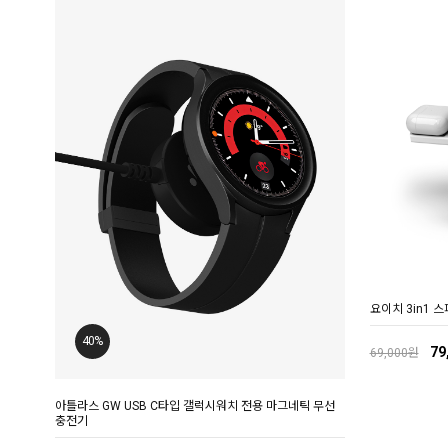
요이치 3in1 스
40%
79
69,000원
아틀라스 GW USB C타입 갤럭시워치 전용 마그네틱 무선
충전기