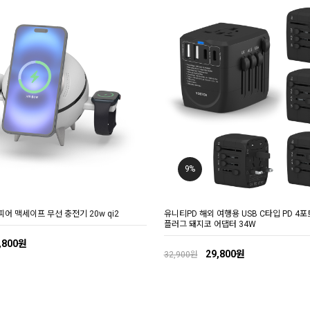
9%
피어 맥세이프 무선 충전기 20w qi2
유니티PD 해외 여행용 USB C타입 PD 4포
플러그 돼지코 어댑터 34W
,800원
29,800원
32,900원