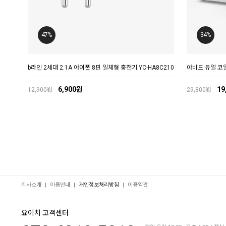
47%
34%
b라인 2세대 2.1A 아이폰 8핀 일체형 충전기 YC-HA8C210
아비드 듀얼 코일
6,900원
19
12,900원
29,800원
|
|
|
회사소개
이용안내
개인정보처리방침
이용약관
요이치 고객센터