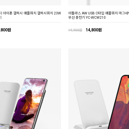
멀티 아이폰 갤럭시 애플워치 갤럭시워치 23W
아틀라스 AW USB C타입 애플워치 마그
기
무선 충전기 YC-WCW210
,800원
14,800원
19,900원