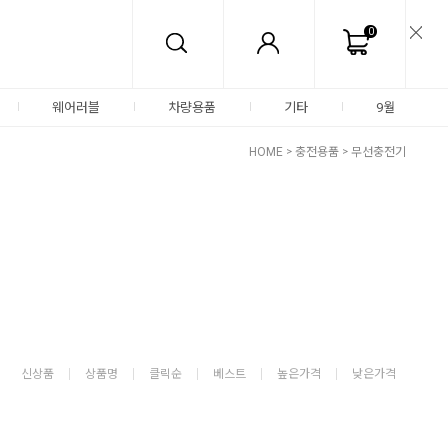
0
웨어러블
차량용품
기타
9월
HOME
>
충전용품
>
무선충전기
신상품
상품명
클릭순
베스트
높은가격
낮은가격