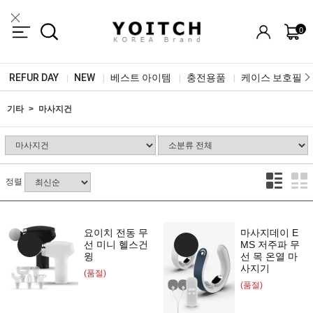
0
REFUR DAY
NEW
베스트 아이템
충전용품
케이스 보호필름
|
|
|
|
기타
마사지건
정렬
요이치 전동 무
마사지데이 E
선 미니 헬스건
MS 저주파 무
윙
선 목 온열 마
사지기
(품절)
(품절)